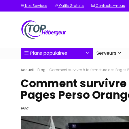
Nos Services
Outils Gratuits
Contactez-nous
Plans populaires
Serveurs
Accueil
-
Blog
-
Comment survivre à la fermeture des Pages 
Comment survivre 
Pages Perso Orang
Blog