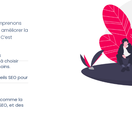
omprenons
améliorer la
 C’est
x
à choisir
oins.
eils SEO pour
, comme la
SEO, et des