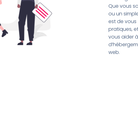
Que vous so
ou un simpl
est de vous o
pratiques, e
vous aider à
d’hébergeme
web.