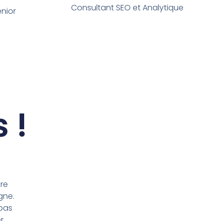
Consultant SEO et Analytique
nior
 !
re
gne.
 pas
r.