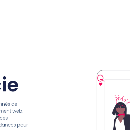
cie
nnés de
ement web.
ices
ndances pour