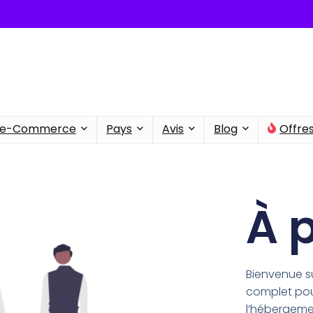
e-Commerce
Pays
Avis
Blog
Offre
À 
Bienvenue s
complet pou
l’hébergemen