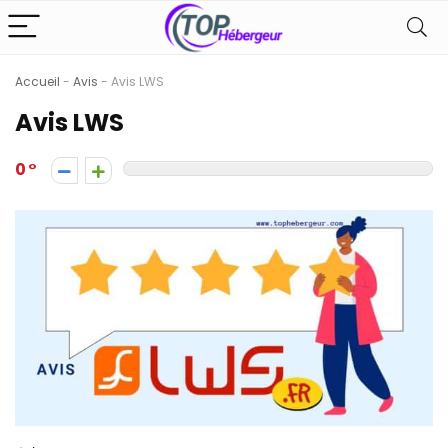
Accueil
-
Avis
-
Avis LWS
Avis LWS
0