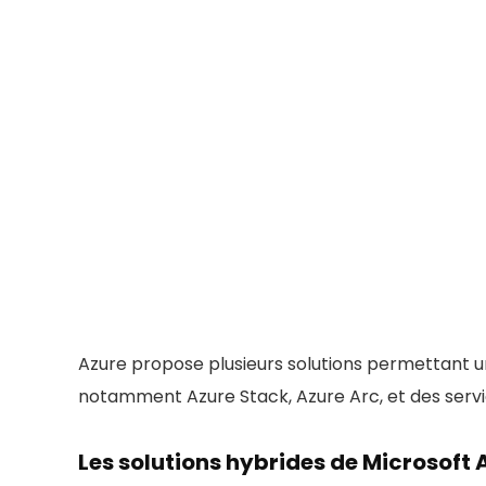
Band
selon le 
SSL g
Migra
Sauv
automat
Supp
Pare
Surve
Envi
Azure propose plusieurs solutions permettant u
Cach
notamment Azure Stack, Azure Arc, et des servic
Add-
disponib
Les solutions hybrides de Microsoft 