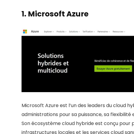
vise à simplifier l'expérience utilisateur, la 
peuvent décourager les novices. De plus, les 
1.
Microsoft Azure
avancées et services peuvent surprendre les u
reste une solution puissante pour ceux qui c
contraintes techniques habituelles, à condit
personnalisation et de tarification.
Performance et Scalabilité
10
POUR:
Sécurité et Conformité
10
Choix
DigitalO
Flexibilité et Personnalisation
9.1
RAM 
Support Technique et Service
9
Microsoft Azure est l’un des leaders du cloud hyb
Client
CPU :
administrations pour sa puissance, sa flexibilit
Stock
Transparence des Coûts et
10
Son écosystème cloud hybride est conçu pour p
Tarification
selon le 
infrastructures locales et les services cloud sans