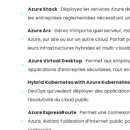
Guér
Azure Stack
: Déployez les services Azure d
serveurs
les entreprises réglementées nécessitant un
Mises
régulière
Azure Arc
: Gérez n’importe quel serveur, ma
Azure, sur site ou sur un autre cloud. Parfait
leurs infrastructures hybrides et multi-clouds
Azure Virtual Desktop
: Permet aux employ
applications d’entreprise sécurisées, tout en 
Hybrid Kubernetes with Azure Kubernetes
DevOps qui veulent déployer des application
l’évolutivité du cloud public.
Azure ExpressRoute
: Permet une connexion 
Azure, évitant l’utilisation d’Internet public
renforcée.