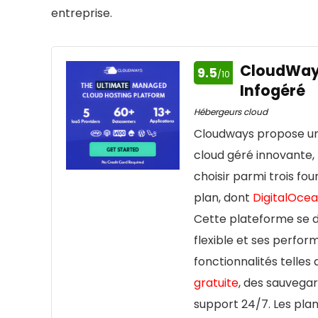
entreprise.
CloudWays
9.5
/10
Infogéré
Hébergeurs cloud
Cloudways propose un
cloud géré innovante, 
choisir parmi trois fo
plan, dont
DigitalOcea
Cette plateforme se 
flexible et ses perfor
fonctionnalités telles q
gratuite
, des sauvega
support 24/7. Les pla