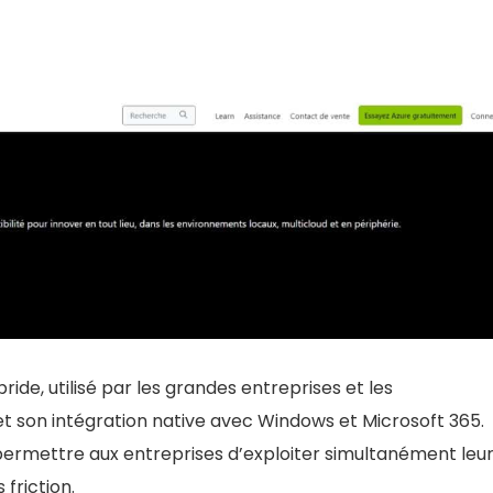
courbe d'apprentissage et le niveau de gestion requis
coûts additionnels pour certaines fonctionnalités
tilisateurs non avertis. Malgré ces défis, Cloudways
herchent à maximiser les avantages du cloud sans les
ion de naviguer avec prudence dans ses options de
CONTRE:
 du fournisseur cloud :
Complexité de Tarification :
cean, AWS, GCP
Avec des plans
personnalisables parmi
: Jusqu'à 384 Go
ride, utilisé par les grandes entreprises et les
différents fournisseurs de
 Jusqu'à 96 Core
é et son intégration native avec Windows et Microsoft 365.
cloud, la tarification peut
age SSD : Variable
ermettre aux entreprises d’exploiter simultanément leu
devenir complexe et
plan et le fournisseur
 friction.
potentiellement plus élevée