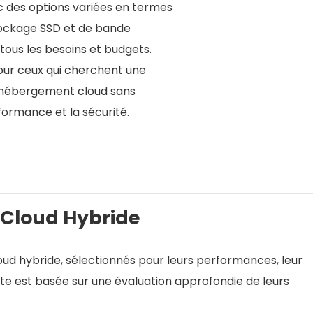
c des options variées en termes
tockage SSD et de bande
tous les besoins et budgets.
our ceux qui cherchent une
 l'hébergement cloud sans
ormance et la sécurité.
 Flexibilité contre Complexité
 Cloud Hybride
 l'hébergement cloud géré, offrant une flexibilité et
hoix parmi cinq fournisseurs cloud de premier plan.
loud hybride, sélectionnés pour leurs performances, leur
ransformer en complexité, surtout en matière de
liste est basée sur une évaluation approfondie de leurs
daptées à des projets spécifiques. Bien que la plateforme