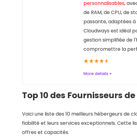
personnalisables
, ave
de RAM, de CPU, de s
passante, adaptées à 
Cloudways est idéal p
gestion simplifiée de
compromettre la perf
★
★
★
★
★
More details +
Cloudways Hébergement Cloud :
Top 10 des Fournisseurs de
Cloudways propose une approche innovante de
des performances remarquables grâce à son c
Voici une liste des 10 meilleurs hébergeurs de c
Cependant, cette même flexibilité peut se t
fiabilité et leurs services exceptionnels. Cette 
tarification et de sélection des ressources a
offres et capacités.