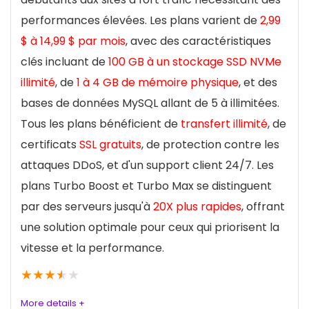
projet web.
Facilité d'Utilisation
8
performances élevées. Les plans varient de
2,99
$ à 14,99 $ par mois
, avec des caractéristiques
Prix
9.4
Tarification et Rapport Qualité-Prix
8.5
clés incluant de
100 GB à un stockage SSD NVMe
Fiablité
8
Engagement Écologique
10
illimité
, de
1 à 4 GB de mémoire physique
, et des
bases de données MySQL allant de 5 à illimitées.
Interface Panneau de configuration
8
Options d'Évolutivité
8.6
Tous les plans bénéficient de
transfert illimité
, de
certificats
SSL gratuits
, de protection contre les
attaques DDoS, et d'un support client 24/7. Les
POUR:
POUR:
plans Turbo Boost et Turbo Max se distinguent
par des serveurs jusqu'à
20X plus rapides
, offrant
Stockage NVMe : De 100 Go à 200 Go, pour des
Stockage SSD 250 Go extensible, avec
une solution optimale pour ceux qui priorisent la
vitesses de chargement ultra-rapides.
performances solides
vitesse et la performance.
Bande Passante : De 100 Go à illimitée, pour
Multi-sites inclus (20) sans surcoût
★
★
★
★
★
gérer le trafic selon les besoins du site.
Trafic, bases de données et sous-domaines
Sites Web : De 1 à 100, permettant une flexibilité
More details +
illimités