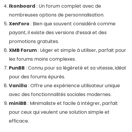
hébergement web, GreenGeeks est une option
Ikonboard
: Un forum complet avec de
Support : Assistance 24/7/365
incontournable.
nombreuses options de personnalisation.
Fonctionnalités Turbo (pour certains plans) :
XenForo
: Bien que souvent considéré comme
Serveurs Turbo, LiteSpeed Web Server, Cache Turbo
Performance et Fiabilité
9
payant, il existe des versions d’essai et des
promotions gratuites.
Prix
9.2
CONTRE:
XMB Forum
: Léger et simple à utiliser, parfait pour
Support Client et Ressources
8.7
les forums moins complexes.
Coût de Renouvellement : Les tarifs
PunBB
: Connu pour sa légèreté et sa vitesse, idéal
promotionnels initiaux sont attractifs, mais les prix
pour des forums épurés.
de renouvellement peuvent être nettement plus
Vanilla
: Offre une expérience utilisateur unique
POUR:
élevés. Cela peut surprendre certains clients au
avec des fonctionnalités sociales modernes.
moment de renouveler leur hébergement.
miniBB
: Minimaliste et facile à intégrer, parfait
Sites Web illimités
Limitations des Plans de Base : Le plan “Startup”
pour ceux qui veulent une solution simple et
Espace Web illimité
est limité à un seul site web et offre moins de
efficace.
Transfert de données illimité
ressources que les plans supérieurs, ce qui peut