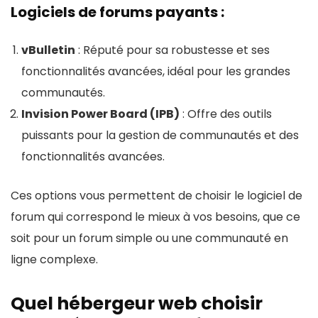
Certificat SSL gratuit
Logiciels de forums payants :
être restrictif pour ceux qui cherchent à étendre
Nom de domaine gratuit pour la 1ère année
leur présence en ligne.
vBulletin
: Réputé pour sa robustesse et ses
CDN gratuit
Nombre de bases de données limité dans le
fonctionnalités avancées, idéal pour les grandes
plan Startup : Avec un maximum de 5 bases de
Comptes de messagerie illimités
communautés.
données, le plan le plus économique pourrait ne
WordPress Installer / Mises à jour
Invision Power Board (IPB)
: Offre des outils
pas suffire pour les projets nécessitant une
Bases de données illimitées
puissants pour la gestion de communautés et des
utilisation intensive de bases de données.
fonctionnalités avancées.
LSCache inclus
Énergie verte à 300%
Ces options vous permettent de choisir le logiciel de
Garantie de remboursement de 30 jours
forum qui correspond le mieux à vos besoins, que ce
soit pour un forum simple ou une communauté en
ligne complexe.
CONTRE:
N'offre pas d'hébergement Windows
Quel hébergeur web choisir