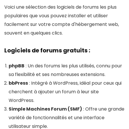
GreenGeeks révolutionne l'hébergement web
Voici une sélection des logiciels de forums les plus
Support Client et Ressources
9
avec une offre qui allie performance, sécurité et
populaires que vous pouvez installer et utiliser
engagement écologique. Les plans, de Lite à
facilement sur votre compte d'hébergement web,
Premium, répondent à tous les besoins, offrant
souvent en quelques clics.
une gamme étendue de spécifications
POUR:
techniques, du stockage web généreux à la mise
Logiciels de forums gratuits :
à disposition gratuite de SSL et CDN.
Prix : De 2,99 $ à 14,99 $ par mois
L'engagement de GreenGeeks à compenser
phpBB
: Un des forums les plus utilisés, connu pour
Sites Web : De 1 à illimités
300% de sa consommation d'énergie par des
sa flexibilité et ses nombreuses extensions.
Stockage : De 100 GB SSD à illimité NVMe SSD
crédits d'énergie renouvelable et à planter un
bbPress
: Intégré à WordPress, idéal pour ceux qui
Mémoire Physique : De 1 GB à 4 GB
arbre pour chaque compte activé place cette
cherchent à ajouter un forum à leur site
Transfert : Illimité
entreprise à l'avant-garde des hébergeurs web
WordPress.
Base de données : De 5 à illimitées
soucieux de l'environnement. Pour ceux qui
Simple Machines Forum (SMF)
: Offre une grande
cherchent à minimiser leur empreinte
Sécurité : Certificat SSL gratuit, protection DDoS,
variété de fonctionnalités et une interface
écologique sans sacrifier la qualité de leur
sauvegardes automatiques
utilisateur simple.