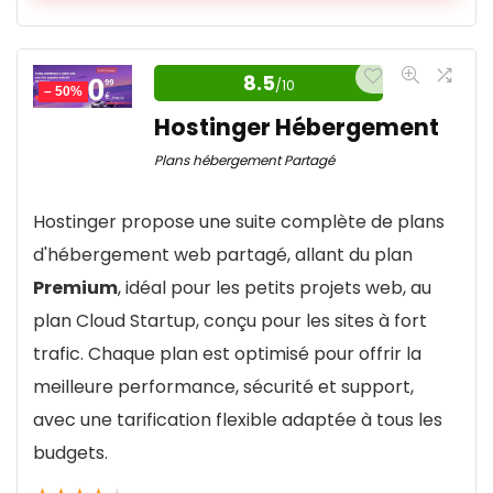
Infomaniak Hébergement Web :
La Performance au Service de la
8.5
/10
– 50%
Créativité
Hostinger Hébergement
Dans un marché saturé d’offres génériques,
Plans hébergement Partagé
Infomaniak tire son épingle du jeu en combinant
Hostinger propose une suite complète de plans
technologie de pointe, souveraineté des données
d'hébergement web partagé, allant du plan
et engagement écologique réel. L’hébergement
Premium
, idéal pour les petits projets web, au
Web complet ne se contente pas d’être
plan Cloud Startup, conçu pour les sites à fort
performant – il est conçu autour de valeurs
trafic. Chaque plan est optimisé pour offrir la
claires : confidentialité, transparence et
meilleure performance, sécurité et support,
durabilité. Avec ses 250 Go de stockage SSD, la
avec une tarification flexible adaptée à tous les
gestion de 20 sites web, un support 7j/7 et des
budgets.
sauvegardes automatiques incluses, cette offre
couvre sans effort la majorité des besoins