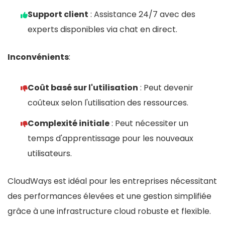
Sauvegardes et Snapshot : Inclus
Support client
: Assistance 24/7 avec des
experts disponibles via chat en direct.
Support technique : Basé en France
Gestion : Infogérée ou avec accès ROOT SSH
Inconvénients
:
Coût basé sur l'utilisation
: Peut devenir
CONTRE:
coûteux selon l'utilisation des ressources.
Certains clients se sont plaints d'un manque de
Complexité initiale
: Peut nécessiter un
fiabilité
temps d'apprentissage pour les nouveaux
Coûts Supplémentaires : Certaines
utilisateurs.
fonctionnalités ou services additionnels peuvent
entraîner des frais supplémentaires, augmentant
CloudWays est idéal pour les entreprises nécessitant
le coût total de l'hébergement.
des performances élevées et une gestion simplifiée
grâce à une infrastructure cloud robuste et flexible.