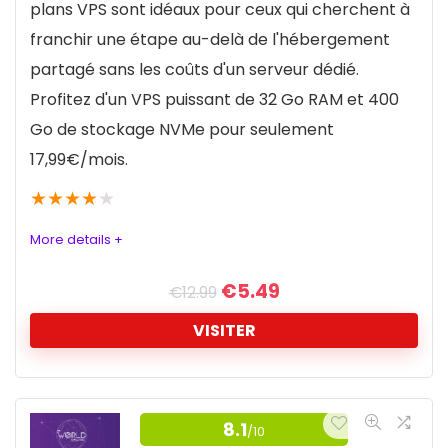
plans VPS sont idéaux pour ceux qui cherchent à
Performance et Ressources Disponibles
9.4
Transparence des Coûts et Tarification
10
franchir une étape au-delà de l'hébergement
Facilité de Gestion et Personnalisation
9.3
partagé sans les coûts d'un serveur dédié.
Sécurité et Fiabilité
Profitez d'un VPS puissant de 32 Go RAM et 400
10
Go de stockage NVMe pour seulement
POUR:
Support Technique et Service Client
9
17,99
€
/mois.
Rapport Qualité-Prix
8.7
Choix du fournisseur cloud : DigitalOcean, AWS,
★
★
★
★
★
GCP
More details +
RAM : Jusqu'à 384 Go
CPU : Jusqu'à 96 Core
€
5.49
€
12.99
POUR:
Stockage SSD : Variable selon le plan et le
VISITER
Jusqu'à 32 vCPU
fournisseur
Jusqu'à 128 Go de RAM
VPS à prix réduit
Bande passante : Variable selon le plan et le
Jusqu'à 3 To de stockage SSD NVMe
fournisseur
8.1
/10
Hostinger offre avec ses plans VPS une solution
Sauvegardé dans un autre datacenter