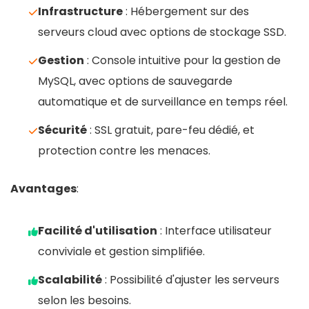
Infrastructure
: Hébergement sur des
Prix
8
serveurs cloud avec options de stockage SSD.
Support
6.5
Gestion
: Console intuitive pour la gestion de
Fiabilité
6.5
MySQL, avec options de sauvegarde
automatique et de surveillance en temps réel.
Sécurité
: SSL gratuit, pare-feu dédié, et
POUR:
protection contre les menaces.
CPU : 2 à 8 vCores, 3.0 GHz
Avantages
:
RAM : 4 à 16 Go
Stockage : 100 à 250 Go SSD NVMe
Facilité d'utilisation
: Interface utilisateur
conviviale et gestion simplifiée.
Bande passante : Illimitée, jusqu'à 500 Mbit/s
Systèmes d'exploitation : Linux, choix varié
Scalabilité
: Possibilité d'ajuster les serveurs
selon les besoins.
Panneaux de contrôle : ISPConfig, HestiaCP