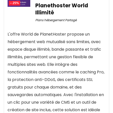
SSL gratuit
– 25%
Planethoster World
d'hébergement puissante et adaptable. Que
d'Infomaniak
Migration gratuite
Illimité
vous ayez besoin de gérer un site e-commerce à
Uptime garanti à 99,99%
Sauvegardes automatiques
fort trafic ou une application web complexe, les
Plans hébergement Partagé
Trafic illimité et adresses IP dédiées.
VPS de Hostinger fournissent les ressources et la
Support 24/7
L'offre World de PlanetHoster propose un
Certificats SSL EV et DV (Let's Encrypt, Sectigo)
sécurité nécessaires pour soutenir votre
Pare-feu dédié
hébergement web mutualisé sans limites, avec
Ouverture de ports entrants et sortants
Surveillance en temps réel
espace disque illimité, bande passante et trafic
Prix
10
Plateforme VOD/AOD professionnelle Gratuit
Environnement de staging
illimités, permettant une gestion flexible de
Ressources évolutives (vCPU, RAM, SSD NVMe).
Fiablité
8
Cache optimisé
multiples sites web. Elle intègre des
Support de nombreuses technologies et
fonctionnalités avancées comme le caching Pro,
Add-on Cloudflare disponible
Interface Panneau de configuration
8.5
langages.
la protection anti-DDoS, des certificats SSL
Guérison automatique des serveurs
Gestion intuitive et sécurisée.
gratuits pour chaque domaine, et des
Mises à jour de sécurité régulières
sauvegardes automatiques. Avec l'installation en
Options de sauvegarde et restauration faciles.
POUR:
un clic pour une variété de CMS et un outil de
Support client de qualité, disponible 7/7.
création de site inclus, cette solution est idéale
CONTRE:
Stockage NVMe ultra-rapide pour des