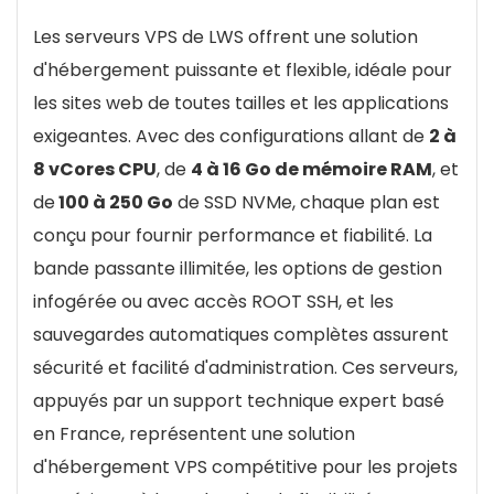
la gestion du serveur.
espace et bande passante illimités, et une
Les serveurs VPS de LWS offrent une solution
multitude d'outils pour la sécurité et la gestion.
Peut représenter un coût plus élevé par rapport
d'hébergement puissante et flexible, idéale pour
Malgré ses promesses, les limites liées à la
à l'hébergement partagé pour les petits projets.
les sites web de toutes tailles et les applications
personnalisation et aux performances sous
exigeantes. Avec des configurations allant de
2 à
charge élevée méritent attention. Cette offre
8 vCores CPU
, de
4 à 16 Go de mémoire RAM
, et
convient à une variété de projets, mais une
de
100 à 250 Go
de SSD NVMe, chaque plan est
évaluation attentive est conseillée pour les sites
conçu pour fournir performance et fiabilité. La
à haute demande.
bande passante illimitée, les options de gestion
infogérée ou avec accès ROOT SSH, et les
Fiabilité
9
sauvegardes automatiques complètes assurent
Support
9.3
sécurité et facilité d'administration. Ces serveurs,
Interface Panneau de configuration
appuyés par un support technique expert basé
8.1
en France, représentent une solution
d'hébergement VPS compétitive pour les projets