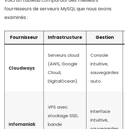
Voici un tableau comparatif des meilleurs
fournisseurs de serveurs MySQL que nous avons
examinés :
Fournisseur
Infrastructure
Gestion
S
Serveurs cloud
Console
(AWS, Google
intuitive,
Cloudways
Cloud,
sauvegardes
DigitalOcean)
auto.
VPS avec
Interface
stockage SSD,
intuitive,
Infomaniak
bande
sauvegardes