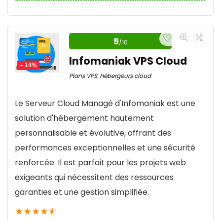
Cloudways Hébergement Cloud :
Flexibilité contre Complexité
9
/10
Infomaniak VPS Cloud
Cloudways propose une approche innovante de
– 14%
l'hébergement cloud géré, offrant une flexibilité
Plans VPS
,
Hébergeurs cloud
et des performances remarquables grâce à son
Le Serveur Cloud Managé d'Infomaniak est une
choix parmi cinq fournisseurs cloud de premier
solution d'hébergement hautement
plan. Cependant, cette même flexibilité peut se
personnalisable et évolutive, offrant des
transformer en complexité, surtout en matière
performances exceptionnelles et une sécurité
de tarification et de sélection des ressources
renforcée. Il est parfait pour les projets web
adaptées à des projets spécifiques. Bien que la
exigeants qui nécessitent des ressources
plateforme vise à simplifier l'expérience
garanties et une gestion simplifiée.
utilisateur, la courbe d'apprentissage et le niveau
de gestion requis peuvent décourager les
★
★
★
★
★