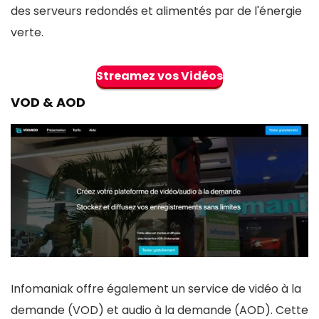
des serveurs redondés et alimentés par de l'énergie
Des problèmes de livraison de composants
verte​​.
peuvent affecter la disponibilité des serveurs.
La personnalisation avancée peut être
Streamez vos Vidéos
complexe pour les utilisateurs moins expérimentés.
VOD & AOD
Le support technique peut être moins réactif
pendant les périodes de forte demande.
Certains services et fonctionnalités
supplémentaires peuvent entraîner des coûts
additionnels.
Infomaniak offre également un service de vidéo à la
demande (VOD) et audio à la demande (AOD). Cette