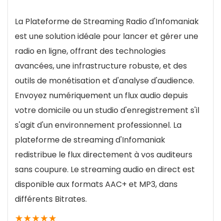
diffuser des événements en direct avec une
La Plateforme de Streaming Radio d'Infomaniak
qualité et une fiabilité exceptionnelles.
est une solution idéale pour lancer et gérer une
radio en ligne, offrant des technologies
Qualité de diffusion
10
avancées, une infrastructure robuste, et des
Nombre d'auditeurs
10
outils de monétisation et d'analyse d'audience.
Envoyez numériquement un flux audio depuis
Infrastructure technique
10
votre domicile ou un studio d'enregistrement s'il
Options de Monétisation et Publicité
9.3
s'agit d'un environnement professionnel. La
plateforme de streaming d'Infomaniak
redistribue le flux directement à vos auditeurs
sans coupure. Le streaming audio en direct est
POUR:
disponible aux formats AAC+ et MP3, dans
Revenir en arrière pendant un live ou diffuser à
différents Bitrates.
360°, tout est possible !
★
★
★
★
★