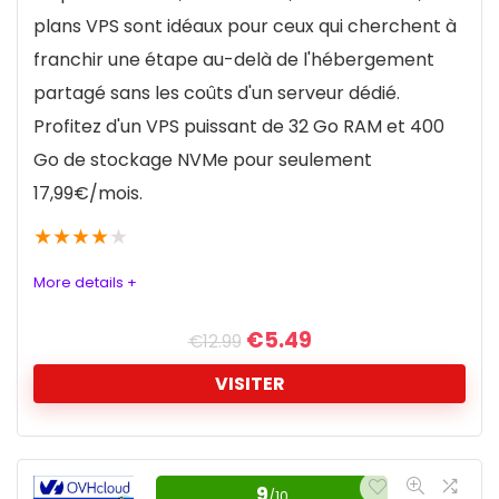
Players vidéo entièrement personnalisables.
plans VPS sont idéaux pour ceux qui cherchent à
Nombre d'auditeurs
10
Analyse d'audience en temps réel.
franchir une étape au-delà de l'hébergement
Sécurité renforcée pour la protection des flux.
Infrastructure technique
partagé sans les coûts d'un serveur dédié.
10
Profitez d'un VPS puissant de 32 Go RAM et 400
Options de Monétisation et de Publicité
9.8
Go de stockage NVMe pour seulement
CONTRE:
Analyse et Statistiques d'Audience
9.7
17,99
€
/mois.
★
★
Un peu chère pour des forfaits de haut de
★
★
★
gamme
More details +
Nécessite une certaine connaissance technique
POUR:
€
5.49
pour la configuration initiale.
€
12.99
De 500 Go à 6 To de consommation mensuelle
VISITER
Bitrate de 128 Kbps jusqu'à 192 Kbps maximum
Audience illimitée pour garantir votre succès
VPS à prix réduit
Création instantanée de vos radios
9
/10