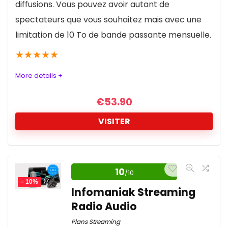
diffusions. Vous pouvez avoir autant de
spectateurs que vous souhaitez mais avec une
limitation de 10 To de bande passante mensuelle.
★
★
★
★
★
More details +
€
53.90
VISITER
Infomaniak Streaming Vidéo :
Excellence en Diffusion en Direct
10
/10
– 10%
Infomaniak Streaming
La solution de streaming vidéo d'Infomaniak est
Radio Audio
une plateforme complète et performante,
idéale pour les professionnels cherchant à
Plans Streaming