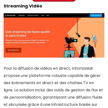
Trafic : Illimité
Streaming Vidéo
Systèmes d’exploitation supportés : Windows,
Linux, cPanel
Réseau privé sécurisé (vRack) : Disponible
Haute disponibilité : Architecture redondante
Personnalisation : Options de configuration
avancées
Support technique : Assistance spécialisée
Pour la diffusion de vidéos en direct, Infomaniak
propose une plateforme robuste capable de gérer
CONTRE:
des événements en direct et des chaînes TV en
ligne. La solution inclut des outils de gestion de flux et
Plusieurs se plaignent du service client d'OVH
de personnalisation, garantissant une diffusion fluide
Les tarifs de renouvellement peuvent être plus
et sécurisée grâce à une infrastructure basée sur
élevés que les tarifs initiaux.