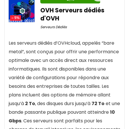
Hostinger offre avec ses plans VPS une solution
Choix entre payer en fonction du Flux ou encore
OVH Serveurs dédiés
d'hébergement puissante et adaptable. Que
au forfait.
d'OVH
vous ayez besoin de gérer un site e-commerce à
– 5%
Compatibilité avec tous les supports
fort trafic ou une application web complexe, les
Serveurs Dédiés
Lecteur audio personnalisable
VPS de Hostinger fournissent les ressources et la
Les serveurs dédiés d’OVHcloud, appelés “bare
sécurité nécessaires pour soutenir votre
Statistiques et suivi d'audience
metal”, sont conçus pour offrir une performance
Outils d'analyse & publicité
optimale avec un accès direct aux ressources
Prix
10
Technologies de diffusion de pointe avec HLS
informatiques. Ils sont disponibles dans une
et transcodage.
Fiablité
8
variété de configurations pour répondre aux
Infrastructure évolutive et respectueuse de
besoins des entreprises de toutes tailles. Les
Interface Panneau de configuration
8.5
l'environnement.
plans incluent des options de mémoire allant
Outils de monétisation et statistiques
jusqu’à
2 To
, des disques durs jusqu’à
72 To
et une
d'audience précises.
bande passante publique pouvant atteindre
10
POUR:
Gbps
. Ces serveurs sont parfaits pour les
Facilité de création et de gestion de radio en