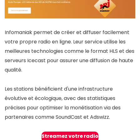
Fiabilité
7.5
Support
4
Infomaniak permet de créer et diffuser facilement
Infrastructure technique
9
votre propre radio en ligne. Leur service utilise les
meilleures technologies comme le format HLS et des
serveurs Icecast pour assurer une diffusion de haute
qualité.
POUR:
Les stations bénéficient d'une infrastructure
Mémoire : Jusqu’à 2 To
évolutive et écologique, avec des statistiques
Bande passante publique : De 500 Mbps à 10
précises pour optimiser la monétisation via des
Gbps
partenaires comme SoundCast et Adswizz​.
Disques durs : Jusqu’à 72 To
Protection Anti-DDoS : Incluse
Streamez votre radio