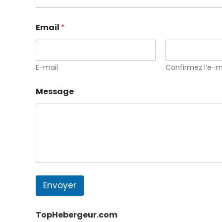
s
s
a
Email
*
g
e
E-mail
Confirmez l’e-m
Message
Envoyer
TopHebergeur.com