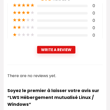
★
★
★
★
★
0
★
★
★
★
★
0
★
★
★
★
★
0
★
★
★
★
★
0
★
★
★
★
★
0
WRITE A REVIEW
There are no reviews yet.
Soyez le premier à laisser votre avis sur
“LWS Hébergement mutualisé Linux /
Windows”