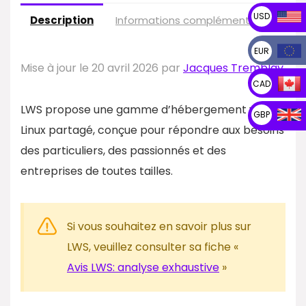
USD
Description
Informations complémentaires
V
EUR
Mise à jour le 20 avril 2026 par
Jacques Tremblay
CAD
LWS propose une gamme d’hébergement web
GBP
Linux partagé, conçue pour répondre aux besoins
des particuliers, des passionnés et des
entreprises de toutes tailles.
Si vous souhaitez en savoir plus sur
LWS, veuillez consulter sa fiche «
Avis LWS: analyse exhaustive
»