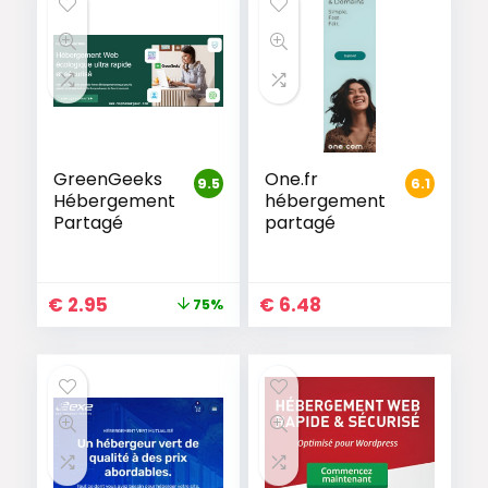
GreenGeeks
One.fr
9.5
6.1
Hébergement
hébergement
Partagé
partagé
€
2.95
€
6.48
75%