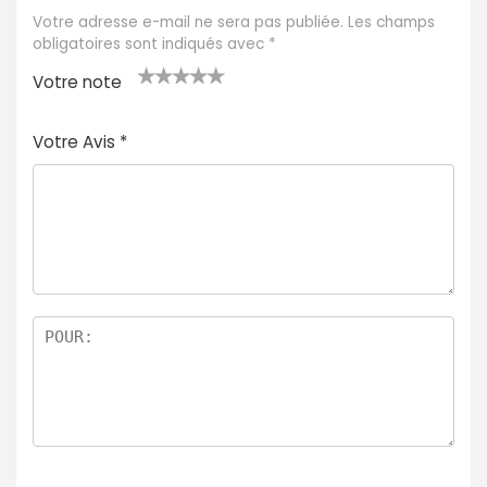
Votre adresse e-mail ne sera pas publiée.
Les champs
obligatoires sont indiqués avec
*
Votre note
1
2 ét
3 étoil
4 étoile
5 étoiles
é
oile
es sur
s sur 5
sur 5
Votre Avis
*
t
s
5
oi
sur
le
5
s
ur
5