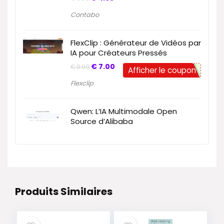
Contabo
FlexClip : Générateur de Vidéos par
IA pour Créateurs Pressés
€
7.00
€
9.99
Afficher le coupon
Flexclip
Qwen: L’IA Multimodale Open
Source d’Alibaba
Produits Similaires