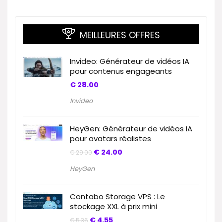
MEILLEURES OFFRES
Invideo: Générateur de vidéos IA
pour contenus engageants
€
28.00
Invideo
HeyGen: Générateur de vidéos IA
pour avatars réalistes
€
24.00
€
29.00
HeyGen
Contabo Storage VPS : Le
stockage XXL à prix mini
€
4.55
€
5.36