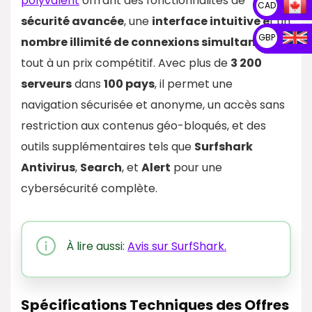
polyvalent
offrant des fonctionnalités de
CAD
sécurité avancée
, une
interface intuitive e
t un
GBP
nombre illimité de connexions simultanées
, le
tout à un prix compétitif. Avec plus de
3 200
serveurs
dans
100 pays
, il permet une
navigation sécurisée et anonyme, un accès sans
restriction aux contenus géo-bloqués, et des
outils supplémentaires tels que
Surfshark
Antivirus
,
Search
, et
Alert
pour une
cybersécurité complète.
À lire aussi:
Avis sur SurfShark.
Spécifications Techniques des Offres