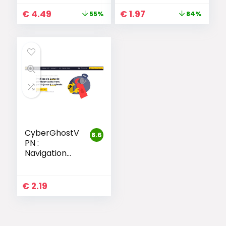
€
4.49
€
1.97
55%
84%
CyberGhostV
8.6
PN :
Navigation
Sécurisée
avec 9 000+
Serveurs dans
€
2.19
100 Pays