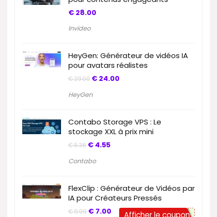
€
28.00
Invideo
HeyGen: Générateur de vidéos IA
pour avatars réalistes
€
24.00
€
29.00
HeyGen
Contabo Storage VPS : Le
stockage XXL à prix mini
€
4.55
€
5.36
Contabo
FlexClip : Générateur de Vidéos par
IA pour Créateurs Pressés
€
7.00
€
9.99
Afficher le coupon