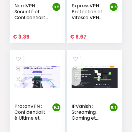
NordVPN :
ExpressVPN :
9.5
8.8
Sécurité et
Protection et
Confidentialit
Vitesse VPN
é Sans
Haut de
Compromis
Gamme
€
3.39
€
6.67
ProtonVPN :
IPVanish :
9.2
8.7
Confidentialit
Streaming,
é Ultime et
Gaming et
Sécurité
Confidentialit
Avancée
é Sans Limites