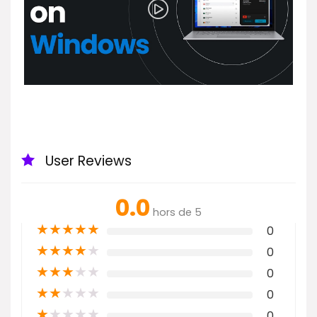
User Reviews
0.0
hors de 5
★
★
★
★
★
0
★
★
★
★
★
0
★
★
★
★
★
0
★
★
★
★
★
0
★
★
★
★
★
0