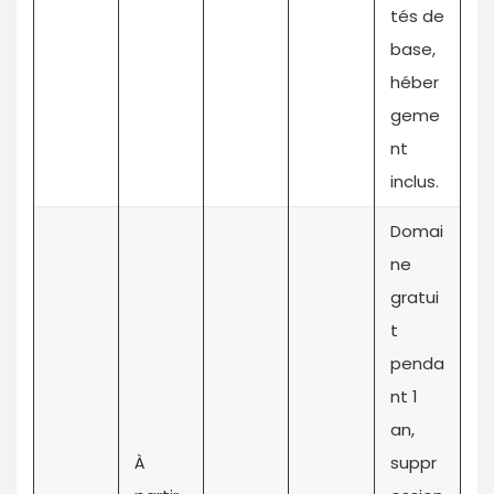
tés de
base,
héber
geme
nt
inclus.
Domai
ne
gratui
t
penda
nt 1
an,
À
suppr