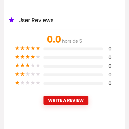
User Reviews
0.0
hors de 5
★
★
★
★
★
0
★
★
★
★
★
0
★
★
★
★
★
0
★
★
★
★
★
0
★
★
★
★
★
0
WRITE A REVIEW