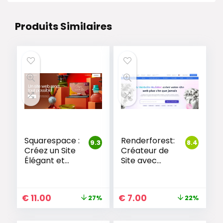
Produits Similaires
Squarespace :
Renderforest:
9.3
8.4
Créez un Site
Créateur de
Élégant et
Site avec
Professionnel
Design
Intelligent
€
11.00
€
7.00
27%
22%