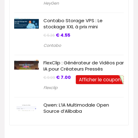
HeyGen
Contabo Storage VPS : Le
stockage XXL à prix mini
€
4.55
€
5.36
Contabo
FlexClip : Générateur de Vidéos par
IA pour Créateurs Pressés
€
7.00
€
9.99
Afficher le coupon
Flexclip
Qwen: L’IA Multimodale Open
Source d’Alibaba