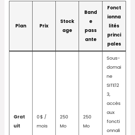
Fonct
Band
ionna
Stock
e
Plan
Prix
lités
age
pass
princi
ante
pales
Sous-
domai
ne
SITE12
3,
accès
aux
Grat
0 $ /
250
250
foncti
uit
mois
Mo
Mo
onnali