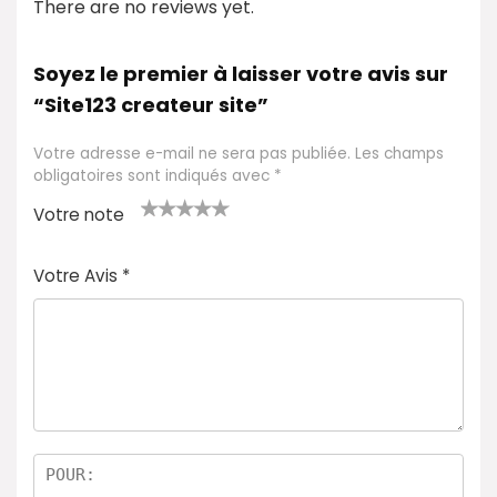
There are no reviews yet.
Soyez le premier à laisser votre avis sur
“Site123 createur site”
Votre adresse e-mail ne sera pas publiée.
Les champs
obligatoires sont indiqués avec
*
Votre note
1
2 ét
3 étoil
4 étoile
5 étoiles
é
oile
es sur
s sur 5
sur 5
Votre Avis
*
t
s
5
oi
sur
le
5
s
ur
5