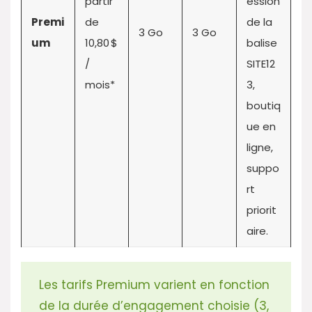
partir
ession
Premi
de
de la
3 Go
3 Go
um
10,80 $
balise
/
SITE12
mois*
3,
boutiq
ue en
ligne,
suppo
rt
priorit
aire.
Les tarifs Premium varient en fonction
de la durée d’engagement choisie (3,