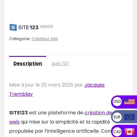
Site123
Catégorie:
Créateur Site
Description
Avis (0)
Mise à jour le 25 mars 2025 par
Jacques
Tremblay
USD
SITE123
est une plateforme de
création de sites
EUR
web
qui mise sur la simplicité et la rapidité
propulsée par l’intelligence artificelle. Conçue
CAD