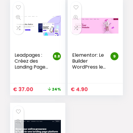
Leadpages :
Elementor: Le
8.8
9
Créez des
Builder
Landing Pages
WordPress le
qui
Plus Populaire
Convertissent
€
37.00
€
4.90
24%