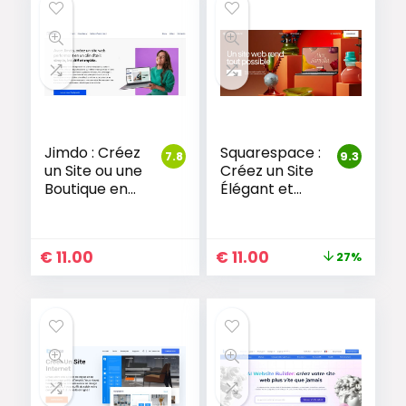
Jimdo : Créez
Squarespace :
7.8
9.3
un Site ou une
Créez un Site
Boutique en
Élégant et
Ligne
Professionnel
Facilement
€
11.00
€
11.00
27%