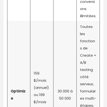
conversi
ons
illimitées.
Toutes
les
fonction
s de
Create +
A/B
testing
159
côté
$/mois
serveur,
(annuel)
Optimiz
30 000 à
formulair
ou 199
e
50 000
es multi-
$/mois
étapes,