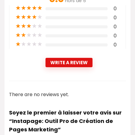
hors de 5
★
★
★
★
★
0
★
★
★
★
★
0
★
★
★
★
★
0
★
★
★
★
★
0
★
★
★
★
★
0
WRITE A REVIEW
There are no reviews yet.
Soyez le premier à laisser votre avis sur
“Instapage: Outil Pro de Création de
Pages Marketing”