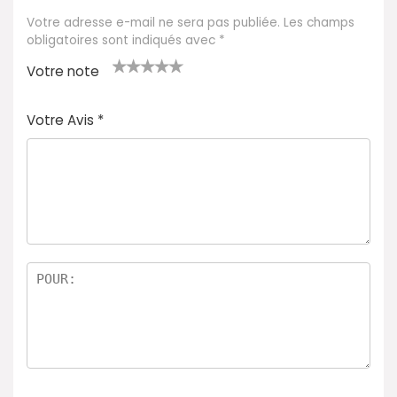
Votre adresse e-mail ne sera pas publiée.
Les champs
obligatoires sont indiqués avec
*
Votre note
1
2 ét
3 étoil
4 étoile
5 étoiles
é
oile
es sur
s sur 5
sur 5
Votre Avis
*
t
s
5
oi
sur
le
5
s
ur
5