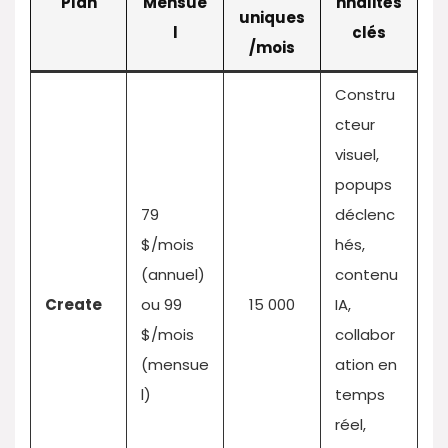
Plan
Mensue
nnalités
uniques
l
clés
/mois
Constru
cteur
visuel,
popups
79
déclenc
$/mois
hés,
(annuel)
contenu
Create
ou 99
15 000
IA,
$/mois
collabor
(mensue
ation en
l)
temps
réel,