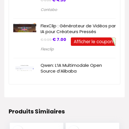
€
4.55
€
5.36
Contabo
FlexClip : Générateur de Vidéos par
IA pour Créateurs Pressés
€
7.00
€
9.99
Afficher le coupon
Flexclip
Qwen: L’IA Multimodale Open
Source d’Alibaba
Produits Similaires