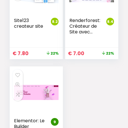
Site123
Renderforest:
8.2
8.4
createur site
Créateur de
Site avec
Design
Intelligent
€
7.80
€
7.00
22%
22%
Elementor: Le
9
Builder