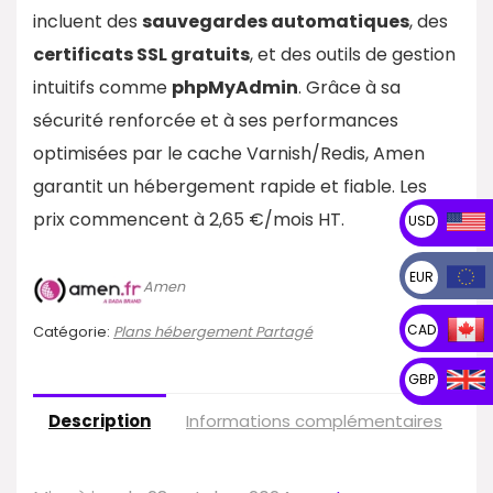
incluent des
sauvegardes automatiques
, des
certificats SSL gratuits
, et des outils de gestion
intuitifs comme
phpMyAdmin
. Grâce à sa
sécurité renforcée et à ses performances
optimisées par le cache Varnish/Redis, Amen
garantit un hébergement rapide et fiable. Les
prix commencent à 2,65 €/mois HT.
USD
EUR
Amen
CAD
Catégorie:
Plans hébergement Partagé
GBP
Description
Informations complémentaires
Av