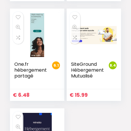
One.fr
SiteGround
6.1
8.4
hébergement
Hébergement
partagé
Mutualisé
€
6.48
€
15.99