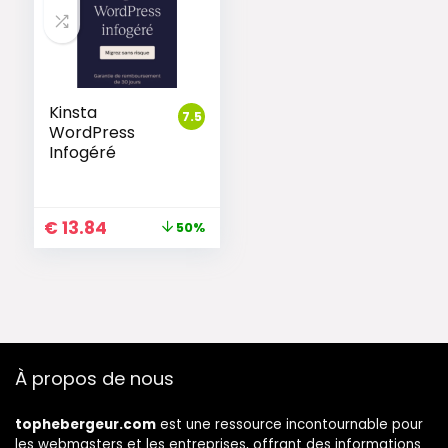
Kinsta
7.5
WordPress
Infogéré
€
13.84
50%
À propos de nous
tophebergeur.com
est une ressource incontournable pour
les webmasters et les entreprises, offrant des informations