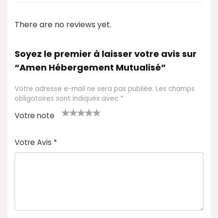
There are no reviews yet.
Soyez le premier à laisser votre avis sur
“Amen Hébergement Mutualisé”
Votre adresse e-mail ne sera pas publiée.
Les champs
obligatoires sont indiqués avec
*
Votre note
1
2 ét
3 étoil
4 étoile
5 étoiles
é
oile
es sur
s sur 5
sur 5
Votre Avis
*
t
s
5
oi
sur
le
5
s
ur