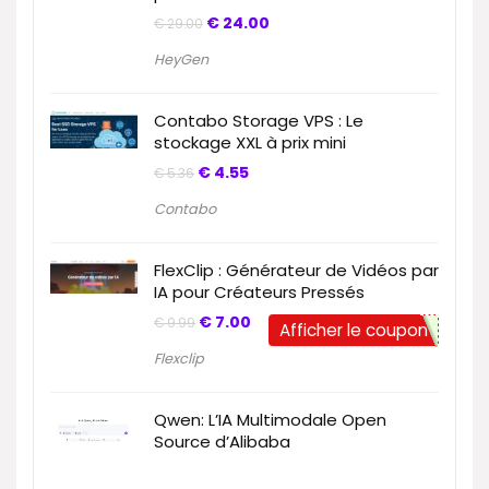
€
24.00
€
29.00
HeyGen
Contabo Storage VPS : Le
stockage XXL à prix mini
€
4.55
€
5.36
Contabo
FlexClip : Générateur de Vidéos par
IA pour Créateurs Pressés
€
7.00
€
9.99
Afficher le coupon
Flexclip
Qwen: L’IA Multimodale Open
Source d’Alibaba