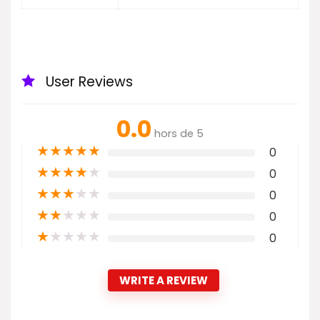
User Reviews
0.0
hors de 5
★
★
★
★
★
0
★
★
★
★
★
0
★
★
★
★
★
0
★
★
★
★
★
0
★
★
★
★
★
0
WRITE A REVIEW