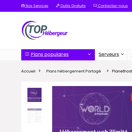
Nos Services
Outils Gratuits
Contactez-nous
Plans populaires
Serveurs
Accueil
Plans hébergement Partagé
Planethost