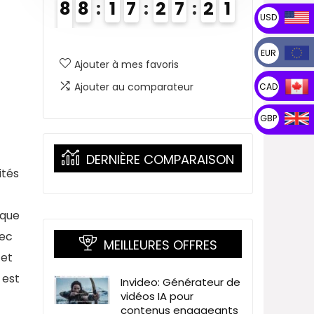
8
8
1
7
2
7
2
0
USD
1
9
EUR
0
Ajouter à mes favoris
Ajouter au comparateur
CAD
GBP
DERNIÈRE COMPARAISON
ités
aque
vec
MEILLEURES OFFRES
 et
 est
Invideo: Générateur de
vidéos IA pour
contenus engageants