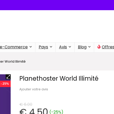
e-Commerce
Pays
Avis
Blog
Offre
er World Illimité
Planethoster World Illimité
- 25%
Ajouter votre avis
€
6.00
€
4.50
(-25%)