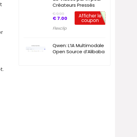
t
Créateurs Pressés
€
9.99
Afficher le
€
7.00
coupon
Flexclip
er
Qwen: L’IA Multimodale
Open Source d’Alibaba
t.