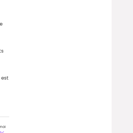
ue
ts
 est
moi