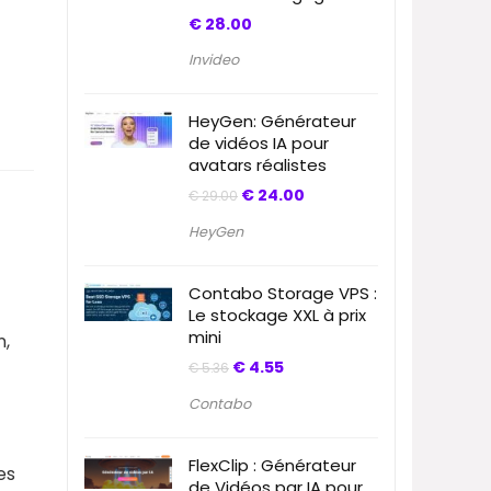
€
28.00
Invideo
HeyGen: Générateur
de vidéos IA pour
avatars réalistes
€
24.00
€
29.00
HeyGen
Contabo Storage VPS :
Le stockage XXL à prix
mini
n,
€
4.55
€
5.36
Contabo
FlexClip : Générateur
es
de Vidéos par IA pour