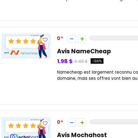
0
Avis NameCheap
1.98 $
4.48 $
-56%
Namecheap est largement reconnu co
domaine, mais ses offres vont bien au-
0
Avis Mochahost