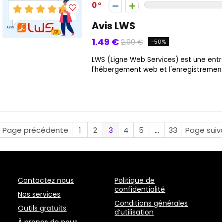
0
Avis LWS
1.49 €
2.99 €
-50%
LWS (Ligne Web Services) est une entr
l'hébergement web et l'enregistremen
« Page précédente
1
2
3
4
5
…
33
Page suiv
Contactez nous
Politique de
confidentialité
Nos services
Conditions générales
Outils gratuits
d’utilisation