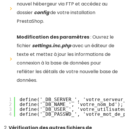
nouvel hébergeur via FTP et accédez au
dossier
config
de votre installation
PrestaShop.
Modification des paramètres
: Ouvrez le
fichier
settings.inc.php
avec un éditeur de
texte et mettez à jour les informations de
connexion à la base de données pour
refléter les détails de votre nouvelle base de
données.
1
define('_DB_SERVER_', 'votre_serveur_b
2
define('_DB_NAME_', 'votre_nom_bd');
3
define('_DB_USER_', 'votre_utilisateur
4
define('_DB_PASSWD_', 'votre_mot_de_pa
Vérification des autres fichiers de